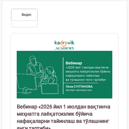
Видео
Вебинар «2026 йил 1 июлдан вақтинча
меҳнатга лаёқатсизлик бўйича
нафақаларни тайинлаш ва тўлашнинг
янги тартиби»