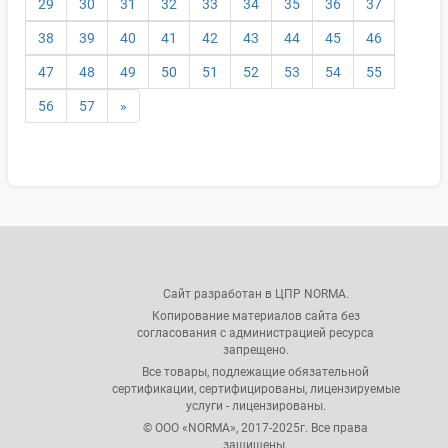
29
30
31
32
33
34
35
36
37
38
39
40
41
42
43
44
45
46
47
48
49
50
51
52
53
54
55
56
57
»
Сайт разработан в ЦПР NORMA.
Копирование материалов сайта без
согласования с администрацией ресурса
запрещено.
Все товары, подлежащие обязательной
сертификации, сертифицированы, лицензируемые
услуги - лицензированы.
© ООО «NORMA», 2017-2025г. Все права
защищены.