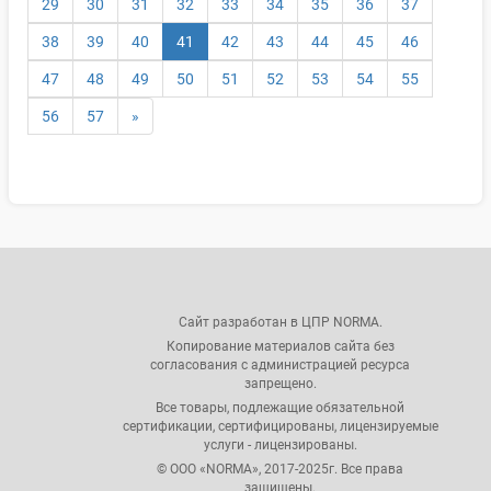
29
30
31
32
33
34
35
36
37
(текущая)
38
39
40
41
42
43
44
45
46
47
48
49
50
51
52
53
54
55
56
57
»
Сайт разработан в ЦПР NORMA.
Копирование материалов сайта без
согласования с администрацией ресурса
запрещено.
Все товары, подлежащие обязательной
сертификации, сертифицированы, лицензируемые
услуги - лицензированы.
© ООО «NORMA», 2017-2025г. Все права
защищены.