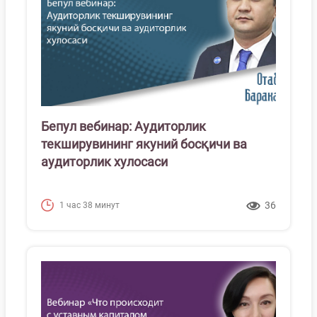
Бепул вебинар: Аудиторлик
текширувининг якуний босқичи ва
аудиторлик хулосаси
36
1 час 38 минут