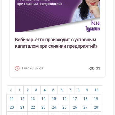
Вебинар «Что происходит с уставным
капиталом при слиянии предприятий»
33
1 час 48 минут
«
1
2
3
4
5
6
7
8
9
10
11
12
13
14
15
16
17
18
19
20
21
22
23
24
25
26
27
28