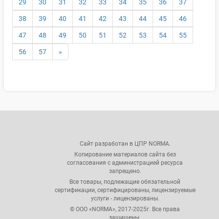
29
30
31
32
33
34
35
36
37
38
39
40
41
42
43
44
45
46
47
48
49
50
51
52
53
54
55
56
57
»
Сайт разработан в ЦПР NORMA.
Копирование материалов сайта без
согласования с администрацией ресурса
запрещено.
Все товары, подлежащие обязательной
сертификации, сертифицированы, лицензируемые
услуги - лицензированы.
© ООО «NORMA», 2017-2025г. Все права
защищены.