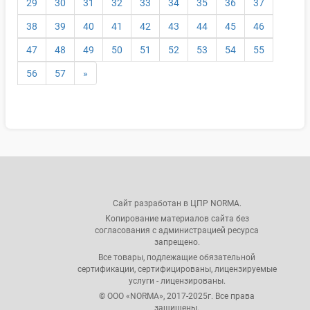
29
30
31
32
33
34
35
36
37
38
39
40
41
42
43
44
45
46
47
48
49
50
51
52
53
54
55
56
57
»
Сайт разработан в ЦПР NORMA.
Копирование материалов сайта без
согласования с администрацией ресурса
запрещено.
Все товары, подлежащие обязательной
сертификации, сертифицированы, лицензируемые
услуги - лицензированы.
© ООО «NORMA», 2017-2025г. Все права
защищены.