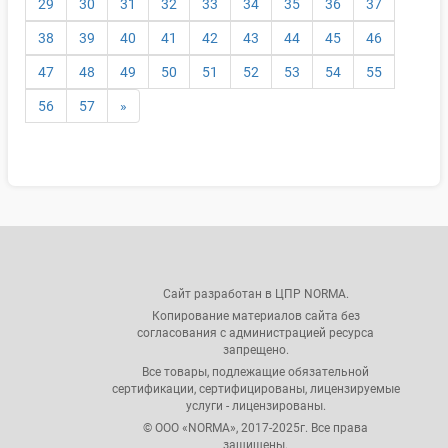
29
30
31
32
33
34
35
36
37
38
39
40
41
42
43
44
45
46
47
48
49
50
51
52
53
54
55
56
57
»
Сайт разработан в ЦПР NORMA.
Копирование материалов сайта без
согласования с администрацией ресурса
запрещено.
Все товары, подлежащие обязательной
сертификации, сертифицированы, лицензируемые
услуги - лицензированы.
© ООО «NORMA», 2017-2025г. Все права
защищены.