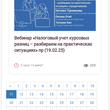
Вебинар «Налоговый учет курсовых
разниц – разбираем на практических
ситуациях» пр (19.02.25)
205
2 часа 13 минут
«
1
2
3
4
5
6
7
8
9
10
(текущая)
11
12
13
14
15
16
17
18
19
20
21
22
23
24
25
26
27
28