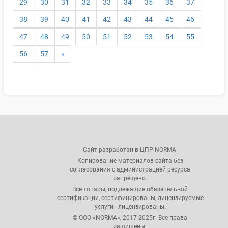
29
30
31
32
33
34
35
36
37
38
39
40
41
42
43
44
45
46
47
48
49
50
51
52
53
54
55
56
57
»
Сайт разработан в ЦПР NORMA.
Копирование материалов сайта без
согласования с администрацией ресурса
запрещено.
Все товары, подлежащие обязательной
сертификации, сертифицированы, лицензируемые
услуги - лицензированы.
© ООО «NORMA», 2017-2025г. Все права
защищены.